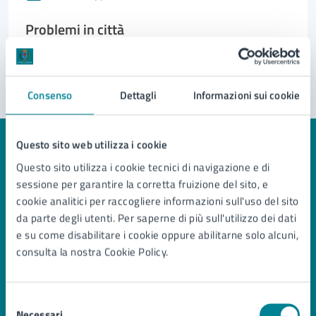
Problemi in città
Segnala disservizio
Consenso
Dettagli
Informazioni sui cookie
Questo sito web utilizza i cookie
Questo sito utilizza i cookie tecnici di navigazione e di
sessione per garantire la corretta fruizione del sito, e
Comune di Jesolo
cookie analitici per raccogliere informazioni sull'uso del sito
da parte degli utenti. Per saperne di più sull'utilizzo dei dati
e su come disabilitare i cookie oppure abilitarne solo alcuni,
AMMINISTRAZIONE
consulta la nostra Cookie Policy.
Organi di governo
Aree amministrative
Uffici
Selezione
Enti e fondazioni
Necessari