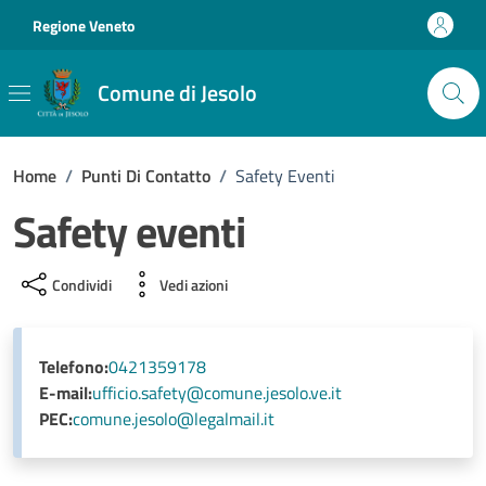
Vai ai contenuti
Vai al footer
Regione Veneto
Comune di Jesolo
Home
/
Punti Di Contatto
/
Safety Eventi
Safety eventi
Condividi
Vedi azioni
Telefono:
0421359178
E-mail:
ufficio.safety@comune.jesolo.ve.it
PEC:
comune.jesolo@legalmail.it