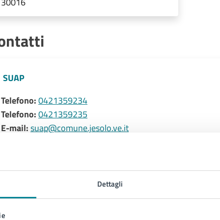
30016
ontatti
SUAP
Telefono:
0421359234
Telefono:
0421359235
E-mail:
suap@comune.jesolo.ve.it
PEC:
comune.jesolo@legalmail.it
Dettagli
ie