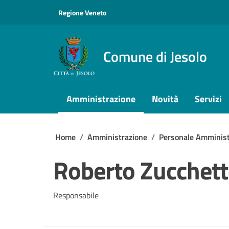
Vai ai contenuti
Vai al footer
Regione Veneto
Comune di Jesolo
Amministrazione
Novità
Servizi
Home
/
Amministrazione
/
Personale Amminist
Roberto Zucchet
Responsabile