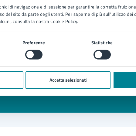
cnici di navigazione e di sessione per garantire la corretta fruizione 
o del sito da parte degli utenti. Per saperne di più sull'utilizzo dei 
lcuni, consulta la nostra Cookie Policy.
Preferenze
Statistiche
to sono chiare le informazioni su questa
na?
Accetta selezionati
1 stelle su 5
uta 2 stelle su 5
Valuta 3 stelle su 5
Valuta 4 stelle su 5
Valuta 5 stelle su 5