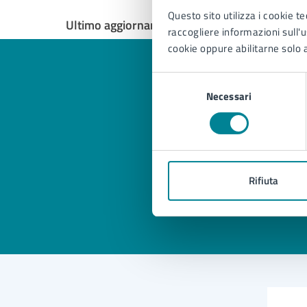
Questo sito utilizza i cookie te
Ultimo aggiornamento:
15/06/2026, 11:39
raccogliere informazioni sull'us
cookie oppure abilitarne solo a
Selezione
Necessari
del
consenso
Quan
pagi
Rifiuta
Valuta 
Val