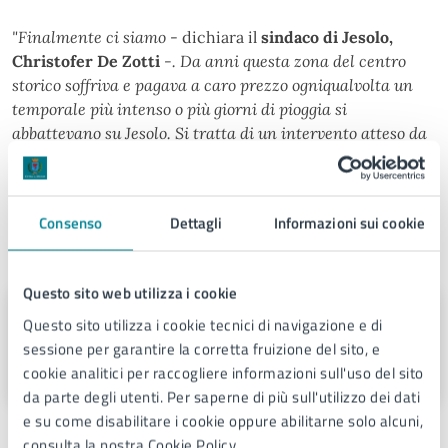
"Finalmente ci siamo
- dichiara il
sindaco di Jesolo,
Christofer De Zotti
-. Da anni questa zona del centro
storico soffriva e pagava a caro prezzo ogniqualvolta un
temporale più intenso o più giorni di pioggia si
abbattevano su Jesolo. Si tratta di un intervento atteso da
decenni, richiesto più volte dai residenti, e a cui
cominciamo a dare una risposta concreta".
Consenso
Dettagli
Informazioni sui cookie
A cura di
Questo sito web utilizza i cookie
Comunicazione
Questo sito utilizza i cookie tecnici di navigazione e di
sessione per garantire la corretta fruizione del sito, e
Via Sant'Antonio 11 - Jesolo (VE), 30016
cookie analitici per raccogliere informazioni sull'uso del sito
da parte degli utenti. Per saperne di più sull'utilizzo dei dati
e su come disabilitare i cookie oppure abilitarne solo alcuni,
consulta la nostra Cookie Policy.