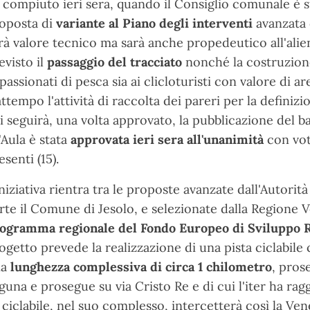
 compiuto ieri sera, quando il Consiglio comunale è s
oposta di
variante al Piano degli interventi
avanzata 
rà valore tecnico ma sarà anche propedeutico all'alien
evisto il
passaggio del tracciato
nonché la costruzion
passionati di pesca sia ai clicloturisti con valore di 
attempo l'attività di raccolta dei pareri per la defini
i seguirà, una volta approvato, la pubblicazione del b
l'Aula è stata
approvata ieri sera all'unanimità
con voto
esenti (15).
iniziativa rientra tra le proposte avanzate dall'Autorit
rte il Comune di Jesolo, e selezionate dalla Regione 
ogramma regionale del Fondo Europeo di Sviluppo R
ogetto prevede la realizzazione di una pista ciclabile 
na
lunghezza complessiva di circa 1 chilometro
, pros
guna e prosegue su via Cristo Re e di cui l'iter ha ragg
 ciclabile, nel suo complesso, intercetterà così la Ven