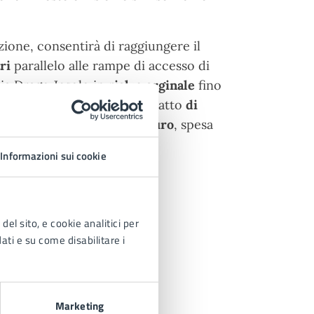
zione, consentirà di raggiungere il
ri
parallelo alle rampe di accesso di
ia Drago Jesolo in
rialzo arginale
fino
el Littorio) con un ultimo tratto
di
o ammonta a
1,6 milioni di euro
, spesa
del FESR.
Informazioni sui cookie
del sito, e cookie analitici per
dati e su come disabilitare i
Marketing