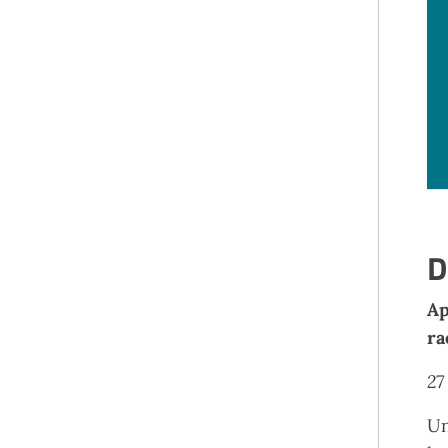
D
Ap
ra
27
Un