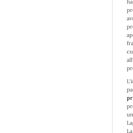
ha
pr
av
pr
ap
fr
cu
al
pr
L'
pa
pr
pr
u
La
La