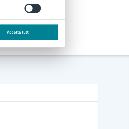
Accetta tutti
D
Ordinanza 
Ordinanza 
Regolament