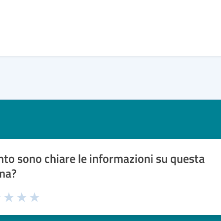
to sono chiare le informazioni su questa
na?
1 stelle su 5
uta 2 stelle su 5
Valuta 3 stelle su 5
Valuta 4 stelle su 5
Valuta 5 stelle su 5