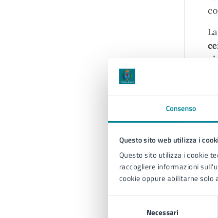
co
La
ce
vi
ad
ci
ch
Consenso
A
Questo sito web utilizza i cook
Questo sito utilizza i cookie te
raccogliere informazioni sull'us
cookie oppure abilitarne solo a
Selezione
Necessari
del