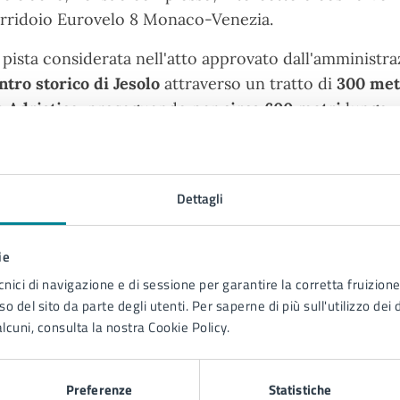
rridoio Eurovelo 8 Monaco-Venezia.
 pista considerata nell'atto approvato dall'amministra
ntro storico di Jesolo
attraverso un tratto di
300 met
a Adriatico
, proseguendo per
circa 600 metri
lungo v
 arrivare al piazzale del vecchio municipio (ex Casa d
rca 100 metri a sbalzo
. L'importo totale del progett
e sarà sostenuta per circa 500.000 euro con risorse 
Dettagli
 cura di
ie
cnici di navigazione e di sessione per garantire la corretta fruizione 
o del sito da parte degli utenti. Per saperne di più sull'utilizzo dei 
Comunicazione
lcuni, consulta la nostra Cookie Policy.
Via Sant'Antonio 11 - Jesolo (VE),
30016
Preferenze
Statistiche