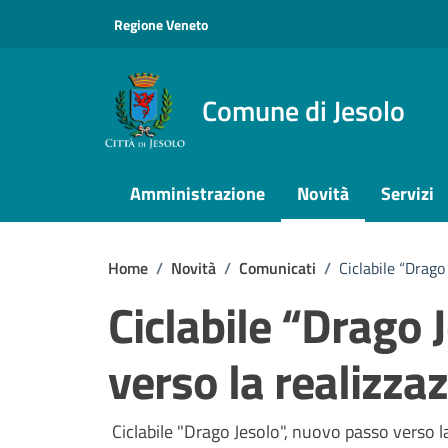
Vai ai contenuti
Vai al footer
Regione Veneto
Comune di Jesolo
Amministrazione
Novità
Servizi
Home
/
Novità
/
Comunicati
/
Ciclabile “Drago
Ciclabile “Drago 
verso la realizza
Dettagli della notizi
Ciclabile "Drago Jesolo", nuovo passo verso la