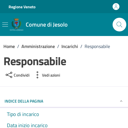
Vai ai contenuti
Vai al footer
Regione Veneto
Comune di Jesolo
Home
/
Amministrazione
/
Incarichi
/
Responsabile
Responsabile
Condividi
Vedi azioni
INDICE DELLA PAGINA
Tipo di incarico
Data inizio incarico