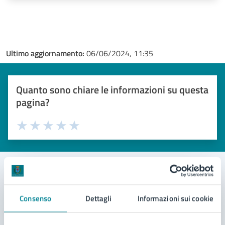
Ultimo aggiornamento:
06/06/2024, 11:35
Quanto sono chiare le informazioni su questa
pagina?
Valuta 1 stelle su 5
Valuta 2 stelle su 5
Valuta 3 stelle su 5
Valuta 4 stelle su 5
Valuta 5 stelle su 5
Contatta il comune
Consenso
Dettagli
Informazioni sui cookie
Leggi le domande frequenti