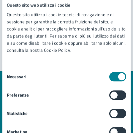
Questo sito web utilizza i cookie
Richiedi assistenza
Questo sito utilizza i cookie tecnici di navigazione e di
Prenota appuntamento
sessione per garantire la corretta fruizione del sito, e
cookie analitici per raccogliere informazioni sull'uso del sito
Problemi in città
da parte degli utenti. Per saperne di più sull'utilizzo dei dati
e su come disabilitare i cookie oppure abilitarne solo alcuni,
Segnala disservizio
consulta la nostra Cookie Policy.
Selezione
Necessari
del
consenso
Preferenze
Comune di Jesolo
Statistiche
AMMINISTRAZIONE
Organi di governo
Marketing