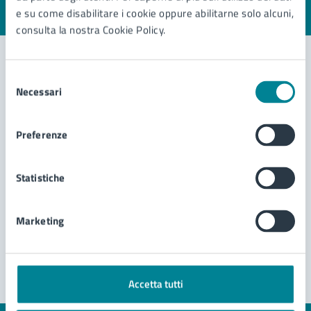
e su come disabilitare i cookie oppure abilitarne solo alcuni,
Valuta 1 stelle su 5
Valuta 2 stelle su 5
Valuta 3 stelle su 5
Valuta 4 stelle su 5
Valuta 5 stelle su 5
consulta la nostra Cookie Policy.
Selezione
Contatta il comune
Necessari
del
consenso
Leggi le domande frequenti
Preferenze
Richiedi assistenza
Statistiche
Prenota appuntamento
Problemi in città
Marketing
Segnala disservizio
Accetta tutti