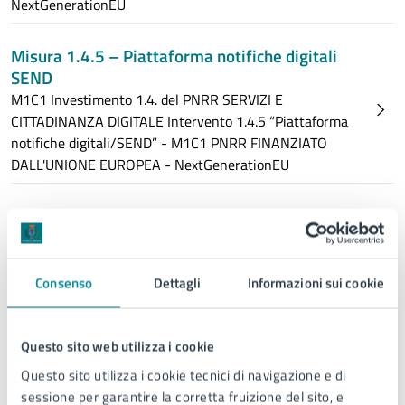
NextGenerationEU
Misura 1.4.5 – Piattaforma notifiche digitali
SEND
M1C1 Investimento 1.4. del PNRR SERVIZI E
CITTADINANZA DIGITALE Intervento 1.4.5 “Piattaforma
notifiche digitali/SEND” - M1C1 PNRR FINANZIATO
DALL'UNIONE EUROPEA - NextGenerationEU
Misura 2.2.3 – Digitalizzazione delle procedure
SUAP&SUE
M1C1 Investimento 2.2. del PNRR TASK FORCE
DIGITALIZZAZIONE, MONITORAGGIO E PERFORMANCE
Consenso
Dettagli
Informazioni sui cookie
Intervento Sub investimento 2.2.3 “Digitalizzazione delle
procedure (SUAP&SUE)” - M1C1 PNRR FINANZIATO
DALL'UNIONE EUROPEA - NextGenerationEU
Questo sito web utilizza i cookie
Questo sito utilizza i cookie tecnici di navigazione e di
sessione per garantire la corretta fruizione del sito, e