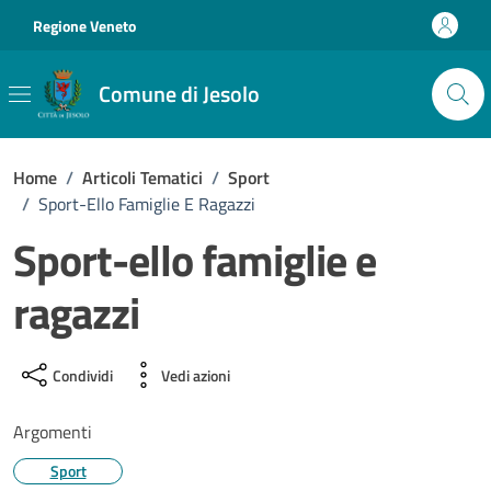
Vai ai contenuti
Vai al footer
Regione Veneto
Comune di Jesolo
Home
/
Articoli Tematici
/
Sport
/
Sport-Ello Famiglie E Ragazzi
Sport-ello famiglie e
ragazzi
Condividi
Vedi azioni
Argomenti
Sport