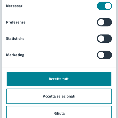
Selezione
Necessari
del
consenso
Contenuti correlati
Preferenze
Servizi
Statistiche
Richiesta di utilizzo occasionale di impianto
Marketing
sportivo comunale
Richiesta di utilizzo continuativo di impianto
sportivo comunale
Richiesta di patrocinio
Accetta tutti
Modello unico manifestazioni
Accetta selezionati
Rifiuta