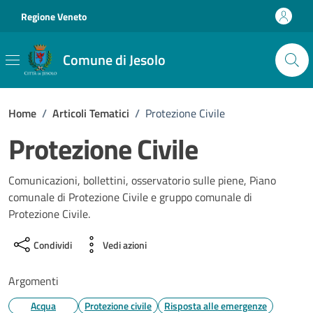
Vai ai contenuti
Vai al footer
Regione Veneto
Comune di Jesolo
Home
/
Articoli Tematici
/
Protezione Civile
Protezione Civile
Comunicazioni, bollettini, osservatorio sulle piene, Piano
comunale di Protezione Civile e gruppo comunale di
Protezione Civile.
Condividi
Vedi azioni
Argomenti
Acqua
Protezione civile
Risposta alle emergenze