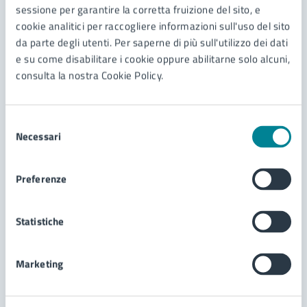
sessione per garantire la corretta fruizione del sito, e
cookie analitici per raccogliere informazioni sull'uso del sito
Servizi
da parte degli utenti. Per saperne di più sull'utilizzo dei dati
e su come disabilitare i cookie oppure abilitarne solo alcuni,
consulta la nostra Cookie Policy.
Richiesta di A.U.A. per acque reflue depurate
assimilate o assimilabili alle domestiche che
scaricano in corpo recettore diverso dalla pubblica
Richiesta di autorizzazione per l'esercizio
Selezione
fognatura
dell'impianto di autoclave
Necessari
del
consenso
Richiesta di autorizzazione allo scarico extra
fognario di acque reflue domestiche
Preferenze
Statistiche
Marketing