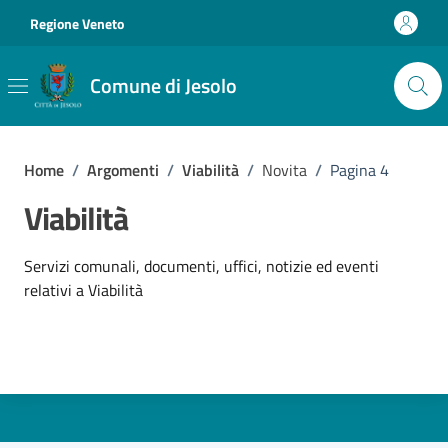
Vai ai contenuti
Vai al footer
Regione Veneto
Comune di Jesolo
Home
/
Argomenti
/
Viabilità
/
Novita
/
Pagina 4
Viabilità
Dettagli dell'argomento
Servizi comunali, documenti, uffici, notizie ed eventi
relativi a Viabilità