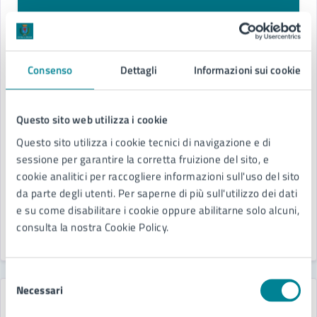
14/03/26
14/03/26
COMUNICATI
DAL
—
AL
Consenso
Dettagli
Informazioni sui cookie
Comuni Plastic Free, Jesolo cresce e conferma
le 2 tartarughe
Questo sito web utilizza i cookie
La città ottiene anche in questa edizione il
Questo sito utilizza i cookie tecnici di navigazione e di
prestigioso riconoscimento. L’amministrazione:
sessione per garantire la corretta fruizione del sito, e
“Importante consolidare le buone pratiche,
cookie analitici per raccogliere informazioni sull'uso del sito
pronti al traguardo della terza tartaruga”
da parte degli utenti. Per saperne di più sull'utilizzo dei dati
e su come disabilitare i cookie oppure abilitarne solo alcuni,
consulta la nostra Cookie Policy.
LEGGI DI PIÙ
Selezione
Necessari
del
consenso