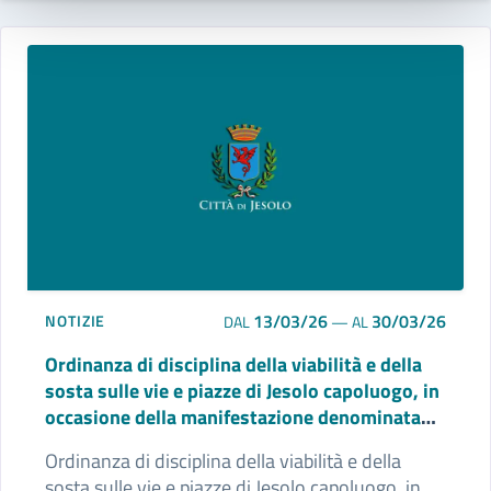
13/03/26
30/03/26
NOTIZIE
DAL
—
AL
Ordinanza di disciplina della viabilità e della
sosta sulle vie e piazze di Jesolo capoluogo, in
occasione della manifestazione denominata
“festa di primavera” del 27, 28 e 29 marzo
Ordinanza di disciplina della viabilità e della
2026.
sosta sulle vie e piazze di Jesolo capoluogo, in