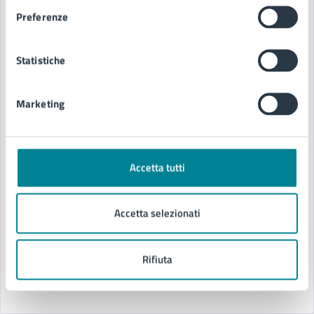
Preferenze
Statistiche
Marketing
13/03/26
31/03/26
COMUNICATI
DAL
—
AL
Accetta tutti
“Scegli di esserci”, una serata di
sensibilizzazione sulla sicurezza stradale
Accetta selezionati
L’appuntamento martedì 31 marzo nella Sala
Tiepolo del centro congressi Kursaal
Rifiuta
LEGGI DI PIÙ