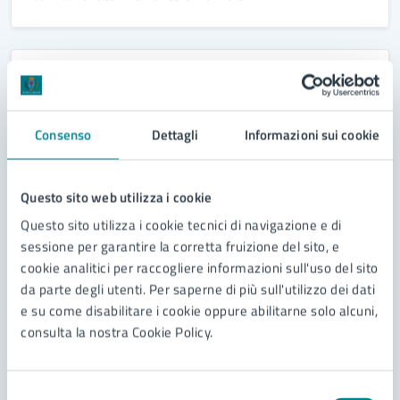
ATTO NORMATIVO
Ordinanza di adeguamento della disciplina
Consenso
Dettagli
Informazioni sui cookie
della sosta su via Flavio Gioia. Istituzione zona
soggetta a disco orario
Questo sito web utilizza i cookie
Ordinanza di adeguamento della disciplina della sosta
Questo sito utilizza i cookie tecnici di navigazione e di
su via Flavio Gioia. Istituzione zona soggetta a disco
sessione per garantire la corretta fruizione del sito, e
orario
cookie analitici per raccogliere informazioni sull'uso del sito
da parte degli utenti. Per saperne di più sull'utilizzo dei dati
e su come disabilitare i cookie oppure abilitarne solo alcuni,
consulta la nostra Cookie Policy.
ATTO NORMATIVO
Ordinanza di adeguamento della disciplina
Selezione