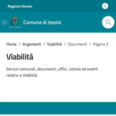
Vai ai contenuti
Vai al footer
Regione Veneto
Comune di Jesolo
Home
/
Argomenti
/
Viabilità
/
Documenti
/
Pagina 3
Viabilità
Dettagli dell'argomento
Servizi comunali, documenti, uffici, notizie ed eventi
relativi a Viabilità