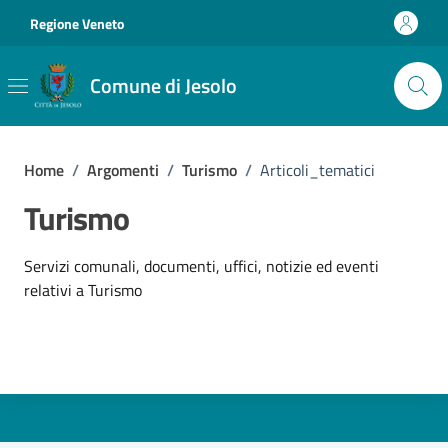
Vai ai contenuti
Vai al footer
Regione Veneto
Comune di Jesolo
Home
/
Argomenti
/
Turismo
/
Articoli_tematici
Turismo
Dettagli dell'argomento
Servizi comunali, documenti, uffici, notizie ed eventi
relativi a Turismo