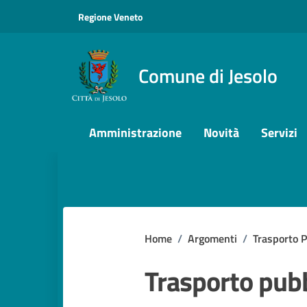
Vai ai contenuti
Vai al footer
Regione Veneto
Comune di Jesolo
Amministrazione
Novità
Servizi
Home
/
Argomenti
/
Trasporto P
Trasporto pub