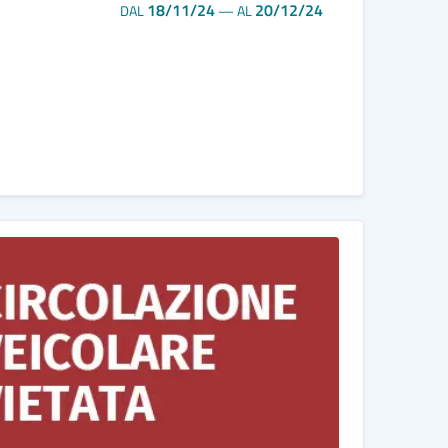
18/11/24
20/12/24
DAL
—
AL