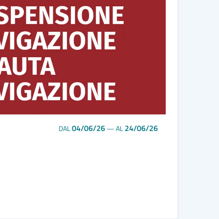
04/06/26
24/06/26
DAL
—
AL