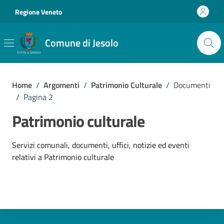
Vai ai contenuti
Vai al footer
Regione Veneto
Comune di Jesolo
Home
/
Argomenti
/
Patrimonio Culturale
/
Documenti
/
Pagina 2
Patrimonio culturale
Dettagli dell'argomento
Servizi comunali, documenti, uffici, notizie ed eventi
relativi a Patrimonio culturale