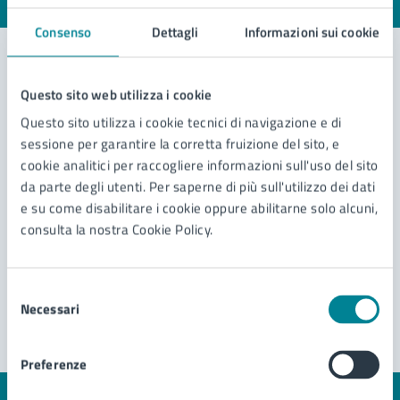
Valuta 1 stelle su 5
Valuta 2 stelle su 5
Valuta 3 stelle su 5
Valuta 4 stelle su 5
Valuta 5 stelle su 5
Consenso
Dettagli
Informazioni sui cookie
Questo sito web utilizza i cookie
Contatta il comune
Questo sito utilizza i cookie tecnici di navigazione e di
Leggi le domande frequenti
sessione per garantire la corretta fruizione del sito, e
cookie analitici per raccogliere informazioni sull'uso del sito
Richiedi assistenza
da parte degli utenti. Per saperne di più sull'utilizzo dei dati
e su come disabilitare i cookie oppure abilitarne solo alcuni,
Prenota appuntamento
consulta la nostra Cookie Policy.
Problemi in città
Selezione
Segnala disservizio
Necessari
del
consenso
Preferenze