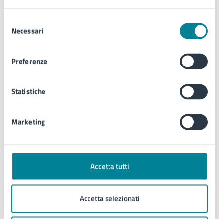
Selezione
Tutti i documenti
Necessari
del
consenso
Preferenze
Articoli tematici
Statistiche
Marketing
Accetta tutti
Accetta selezionati