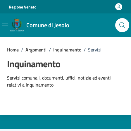
Vai ai contenuti
Vai al footer
Regione Veneto
Comune di Jesolo
Home
/
Argomenti
/
Inquinamento
/
Servizi
Inquinamento
Dettagli dell'argomento
Servizi comunali, documenti, uffici, notizie ed eventi
relativi a Inquinamento