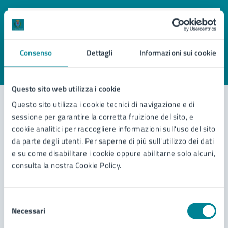
Quanto sono chiare le informazioni su questa
pagina?
Consenso
Dettagli
Informazioni sui cookie
Valuta 1 stelle su 5
Valuta 2 stelle su 5
Valuta 3 stelle su 5
Valuta 4 stelle su 5
Valuta 5 stelle su 5
Questo sito web utilizza i cookie
Questo sito utilizza i cookie tecnici di navigazione e di
sessione per garantire la corretta fruizione del sito, e
Contatta il comune
cookie analitici per raccogliere informazioni sull'uso del sito
da parte degli utenti. Per saperne di più sull'utilizzo dei dati
Leggi le domande frequenti
e su come disabilitare i cookie oppure abilitarne solo alcuni,
consulta la nostra Cookie Policy.
Richiedi assistenza
Prenota appuntamento
Selezione
Necessari
del
Problemi in città
consenso