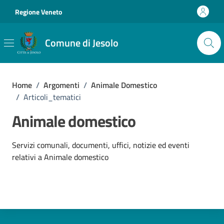
Vai ai contenuti
Vai al footer
Regione Veneto
Comune di Jesolo
Home
/
Argomenti
/
Animale Domestico
/
Articoli_tematici
Animale domestico
Dettagli dell'argomento
Servizi comunali, documenti, uffici, notizie ed eventi
relativi a Animale domestico