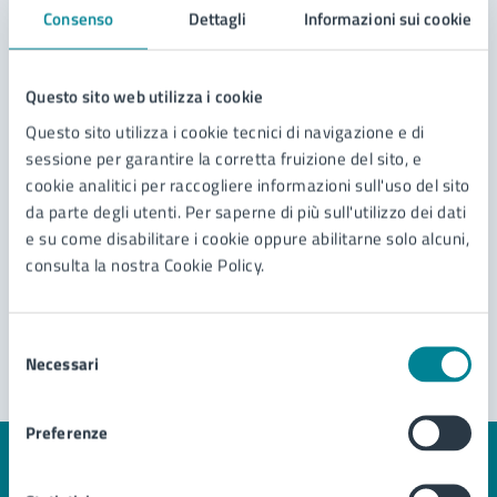
Consenso
Dettagli
Informazioni sui cookie
Contatta il comune
Questo sito web utilizza i cookie
Questo sito utilizza i cookie tecnici di navigazione e di
Leggi le domande frequenti
sessione per garantire la corretta fruizione del sito, e
Richiedi assistenza
cookie analitici per raccogliere informazioni sull'uso del sito
da parte degli utenti. Per saperne di più sull'utilizzo dei dati
Prenota appuntamento
e su come disabilitare i cookie oppure abilitarne solo alcuni,
consulta la nostra Cookie Policy.
Problemi in città
Segnala disservizio
Selezione
Necessari
del
consenso
Preferenze