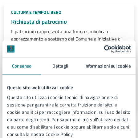
CULTURA E TEMPO LIBERO
Richiesta di patrocinio
Il patrocinio rappresenta una forma simbolica di
apprezzamento e sostegno del Comune a iniziative di
terzi ritenute meritevoli, qualora rispondano a finalità
pubbliche, di interesse generale o statutarie.
Consenso
Dettagli
Informazioni sui cookie
CULTURA E TEMPO LIBERO
Modello unico manifestazioni
Questo sito web utilizza i cookie
Domanda di autorizzazione allo svolgimento di eventi e
Questo sito utilizza i cookie tecnici di navigazione e di
manifestazioni.
sessione per garantire la corretta fruizione del sito, e
cookie analitici per raccogliere informazioni sull'uso del sito
da parte degli utenti. Per saperne di più sull'utilizzo dei dati
Sede principale
e su come disabilitare i cookie oppure abilitarne solo alcuni,
consulta la nostra Cookie Policy.