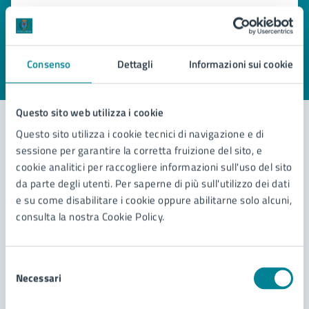
Quanto sono chiare le informazioni su questa
pagina?
Consenso
Dettagli
Informazioni sui cookie
Valuta 1 stelle su 5
Valuta 2 stelle su 5
Valuta 3 stelle su 5
Valuta 4 stelle su 5
Valuta 5 stelle su 5
Questo sito web utilizza i cookie
Questo sito utilizza i cookie tecnici di navigazione e di
sessione per garantire la corretta fruizione del sito, e
Contatta il comune
cookie analitici per raccogliere informazioni sull'uso del sito
da parte degli utenti. Per saperne di più sull'utilizzo dei dati
Leggi le domande frequenti
e su come disabilitare i cookie oppure abilitarne solo alcuni,
Richiedi assistenza
consulta la nostra Cookie Policy.
Prenota appuntamento
Selezione
Problemi in città
Necessari
del
consenso
Segnala disservizio