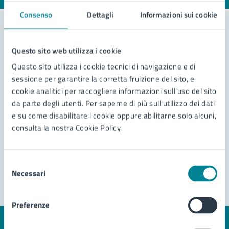
Consenso
Dettagli
Informazioni sui cookie
Contatta il comune
Questo sito web utilizza i cookie
Questo sito utilizza i cookie tecnici di navigazione e di
Leggi le domande frequenti
sessione per garantire la corretta fruizione del sito, e
cookie analitici per raccogliere informazioni sull'uso del sito
Richiedi assistenza
da parte degli utenti. Per saperne di più sull'utilizzo dei dati
Prenota appuntamento
e su come disabilitare i cookie oppure abilitarne solo alcuni,
consulta la nostra Cookie Policy.
Problemi in città
Segnala disservizio
Selezione
Necessari
del
consenso
Preferenze