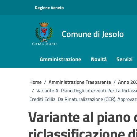
Vai ai contenuti
Vai al footer
Regione Veneto
Comune di Jesolo
Amministrazione
Novità
Servizi
Home
/
Amministrazione Trasparente
/
Anno 20
/
Variante Al Piano Degli Interventi Per La Riclass
Crediti Edilizi Da Rinaturalizzazione (CER). Approva
Variante al piano d
riclassificazione d