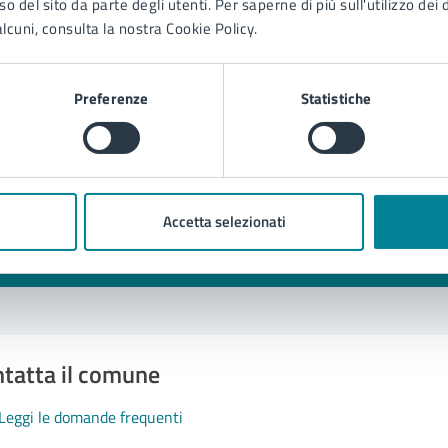
o del sito da parte degli utenti. Per saperne di più sull'utilizzo dei 
lcuni, consulta la nostra Cookie Policy.
to sono chiare le informazioni su questa
Preferenze
Statistiche
na?
1 stelle su 5
uta 2 stelle su 5
Valuta 3 stelle su 5
Valuta 4 stelle su 5
Valuta 5 stelle su 5
Accetta selezionati
tatta il comune
Leggi le domande frequenti