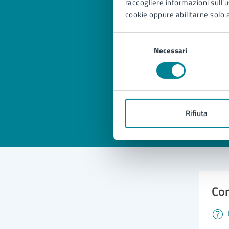
raccogliere informazioni sull'us
cookie oppure abilitarne solo a
Selezione
Quan
Necessari
del
pagi
consenso
Valuta 
Val
Rifiuta
Con