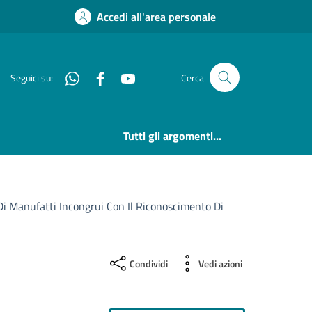
Accedi all'area personale
Whatsapp
Facebook
YouTube
Seguici su:
Cerca
Tutti gli argomenti...
e Di Manufatti Incongrui Con Il Riconoscimento Di
Condividi
Vedi azioni