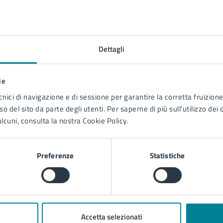
to sono chiare le informazioni su questa
na?
Dettagli
ie
1 stelle su 5
uta 2 stelle su 5
Valuta 3 stelle su 5
Valuta 4 stelle su 5
Valuta 5 stelle su 5
cnici di navigazione e di sessione per garantire la corretta fruizione 
o del sito da parte degli utenti. Per saperne di più sull'utilizzo dei 
lcuni, consulta la nostra Cookie Policy.
Preferenze
Statistiche
tatta il comune
Leggi le domande frequenti
Accetta selezionati
Richiedi assistenza