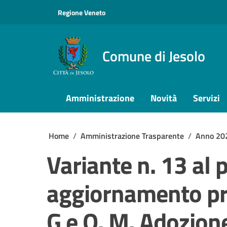
Vai ai contenuti
Vai al footer
Regione Veneto
Comune di Jesolo
Amministrazione
Novità
Servizi
Home
/
Amministrazione Trasparente
/
Anno 20
Variante n. 13 al 
aggiornamento pro
G e O. M. Adozion