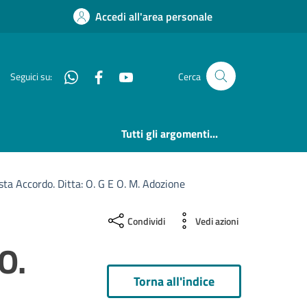
Accedi all'area personale
Whatsapp
Facebook
YouTube
Seguici su:
Cerca
Tutti gli argomenti...
ta Accordo. Ditta: O. G E O. M. Adozione
Condividi
Vedi azioni
O.
Torna all'indice