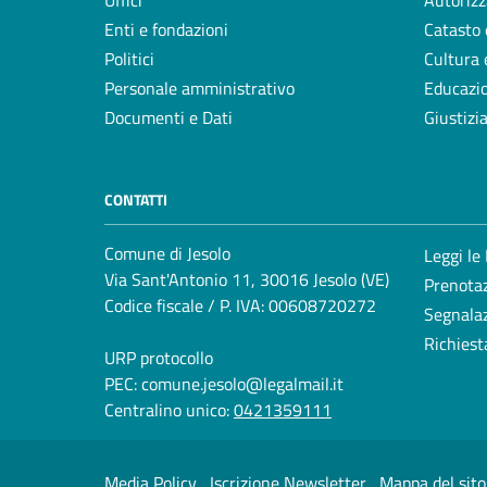
Uffici
Autorizz
Enti e fondazioni
Catasto 
Politici
Cultura 
Personale amministrativo
Educazi
Documenti e Dati
Giustizi
CONTATTI
Comune di Jesolo
Leggi le
Via Sant'Antonio 11, 30016 Jesolo (VE)
Prenota
Codice fiscale / P. IVA: 00608720272
Segnalaz
Richiest
URP protocollo
PEC:
comune.jesolo@legalmail.it
Centralino unico:
0421359111
Media Policy
Iscrizione Newsletter
Mappa del sito