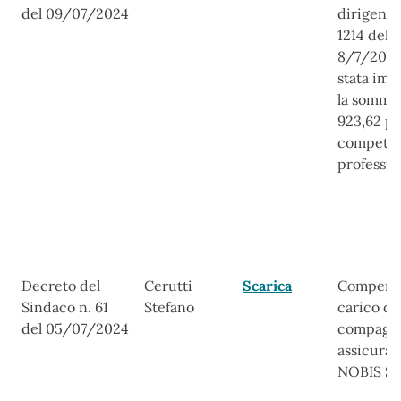
del 09/07/2024
dirigenzi
1214 del
8/7/2024
stata imp
la somma
923,62 p
compete
professio
Decreto del
Cerutti
Scarica
Compens
Sindaco n. 61
Stefano
carico de
del 05/07/2024
compagni
assicuraz
NOBIS S