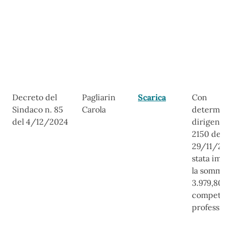
Decreto del
Pagliarin
Scarica
Con
Sindaco n. 85
Carola
determin
del 4/12/2024
dirigenzi
2150 del
29/11/20
stata imp
la somma
3.979,80 
compete
professio