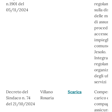
n.1901 del
regolame
05/11/2024
sulla disc
delle mod
di assunz
procedur
accesso a
impieghi 
comune 
Jesolo.
Integrazi
regolame
organizz
degli uffi
servizi
Decreto del
Villano
Scarica
Compens
Sindaco n. 74
Rosaria
carico de
del 21/10/2024
compagni
assicuraz