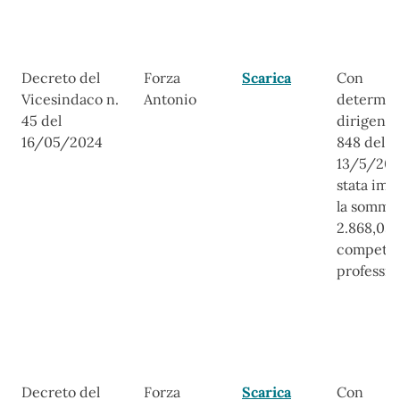
Decreto del
Forza
Scarica
Con
Vicesindaco n.
Antonio
determin
45 del
dirigenzi
16/05/2024
848 del
13/5/202
stata imp
la somma
2.868,05 
compete
professio
Decreto del
Forza
Scarica
Con