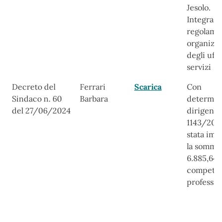
Jesolo.
Integrazi
regolame
organizz
degli uffi
servizi
Decreto del
Ferrari
Scarica
Con
Sindaco n. 60
Barbara
determin
del 27/06/2024
dirigenzi
1143/202
stata imp
la somma
6.885,64 
compete
professio