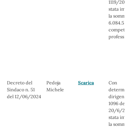
1119/202
stata imp
la somma
6.084.53 
compete
professio
Decreto del
Pedoja
Scarica
Con
Sindaco n. 51
Michele
determin
del 12/06/2024
dirigenzi
1096 del
20/6/20
stata imp
la somma