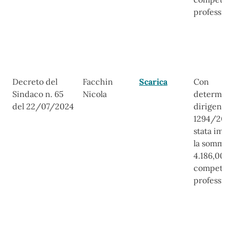
professio
Decreto del
Facchin
Scarica
Con
Sindaco n. 65
Nicola
determin
del 22/07/2024
dirigenzi
1294/202
stata imp
la somma
4.186,00 
compete
professio