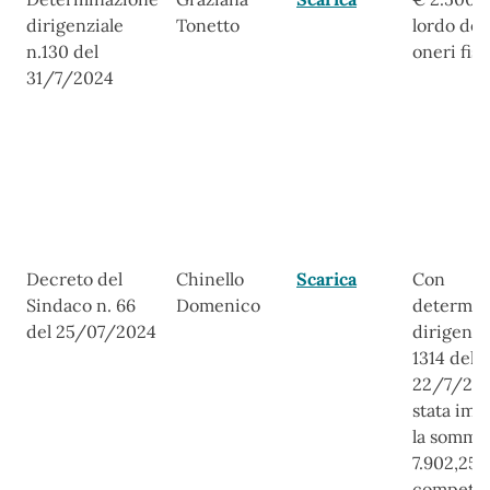
dirigenziale
Tonetto
lordo deg
n.130 del
oneri fisc
31/7/2024
Decreto del
Chinello
Scarica
Con
Sindaco n. 66
Domenico
determin
del 25/07/2024
dirigenzi
1314 del
22/7/204
stata imp
la somma
7.902,25 
compete