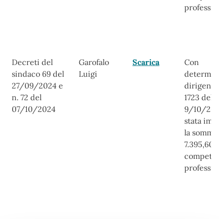
professio
Decreti del
Garofalo
Scarica
Con
sindaco 69 del
Luigi
determin
27/09/2024 e
dirigenzi
n. 72 del
1723 del
07/10/2024
9/10/202
stata imp
la somma
7.395,60 
compete
professio