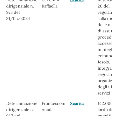
dirigenziale n.
Raffaella
20 del
973 del
regolame
31/05/2024
sulla disc
delle mod
di assunz
procedur
accesso a
impieghi 
comune 
Jesolo.
Integrazi
regolame
organizz
degli uffi
servizi
Determinazione
Francesconi
Scarica
€ 2.000,0
dirigenziale n.
Anada
lordo deg
933 del
oneri fisc