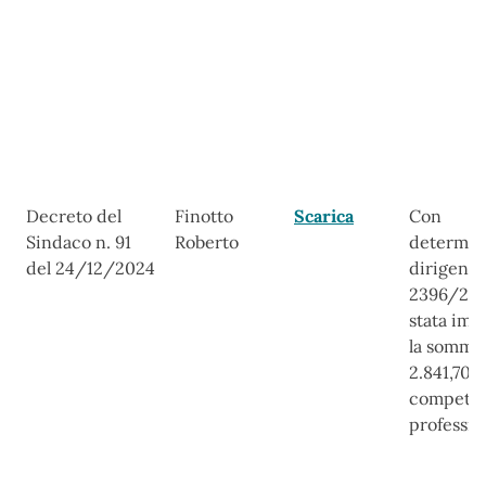
Estremi atto di
Soggetto
Curriculum
Compens
Decreto del
Finotto
Scarica
Con
conferimento
incaricato
vitae
Sindaco n. 91
Roberto
determin
incarico
del 24/12/2024
dirigenzi
2396/202
stata imp
la somma
2.841,70 
compete
professio