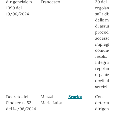
dirigenziale n.
Francesco
20 del
1090 del
regolame
19/06/2024
sulla disc
delle mod
di assunz
procedur
accesso a
impieghi 
comune 
Jesolo.
Integrazi
regolame
organizz
degli uffi
servizi
Decreto del
Miazzi
Scarica
Con
Sindaco n. 52
Maria Luisa
determin
del 14/06/2024
dirigenzi