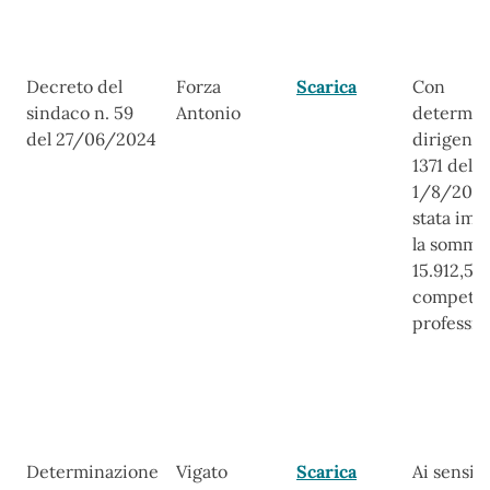
Decreto del
Forza
Scarica
Con
sindaco n. 59
Antonio
determin
del 27/06/2024
dirigenzi
1371 del
1/8/2024
stata imp
la somma
15.912,58
compete
professio
Determinazione
Vigato
Scarica
Ai sensi de