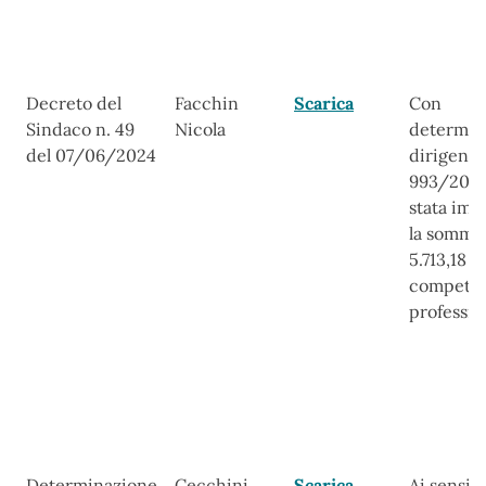
Decreto del
Facchin
Scarica
Con
Sindaco n. 49
Nicola
determin
del 07/06/2024
dirigenzi
993/2024
stata imp
la somma
5.713,18 p
compete
professio
Determinazione
Cecchini
Scarica
Ai sensi de