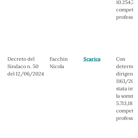
10.254,72
compete
professio
Decreto del
Facchin
Scarica
Con
Sindaco n. 50
Nicola
determin
del 12/06/2024
dirigenzi
1163/202
stata imp
la somma
5.713,18 p
compete
professio