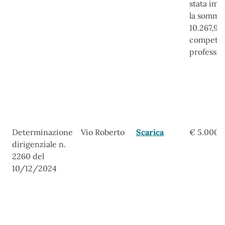
stata imp
la somma
10.267,93
compete
professio
Determinazione
Vio Roberto
Scarica
€ 5.000,
dirigenziale n.
2260 del
10/12/2024