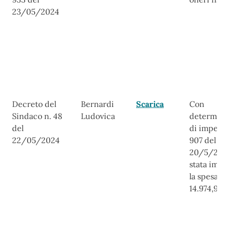
23/05/2024
Decreto del
Bernardi
Scarica
Con
Sindaco n. 48
Ludovica
determin
del
di impeg
22/05/2024
907 del
20/5/20
stata imp
la spesa d
14.974,95