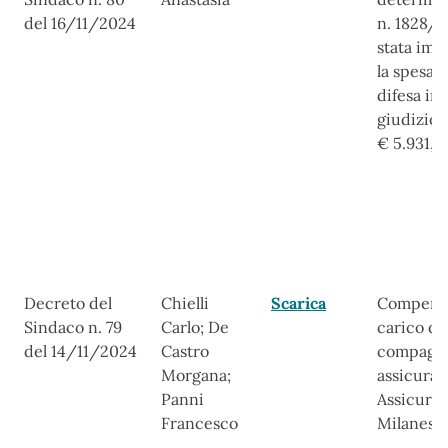
del 16/11/2024
n. 1828/
stata imp
la spesa p
difesa in
giudizio 
€ 5.931,3
Decreto del
Chielli
Scarica
Compens
Sindaco n. 79
Carlo; De
carico de
del 14/11/2024
Castro
compagni
Morgana;
assicuraz
Panni
Assicurat
Francesco
Milanese