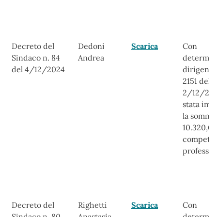
Decreto del
Dedoni
Scarica
Con
Sindaco n. 84
Andrea
determin
del 4/12/2024
dirigenzi
2151 del
2/12/202
stata imp
la somma
10.320,00
compete
professio
Decreto del
Righetti
Scarica
Con
Sindaco n. 80
Anastasia
determin