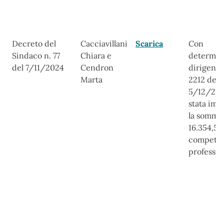
Decreto del
Cacciavillani
Scarica
Con
Sindaco n. 77
Chiara e
determin
del 7/11/2024
Cendron
dirigenzi
Marta
2212 del
5/12/202
stata imp
la somma
16.354,51
compete
professio