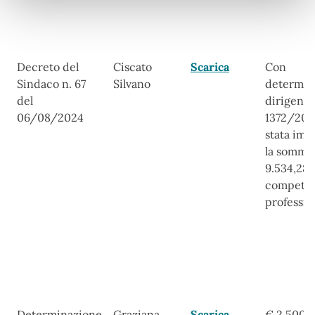
Decreto del
Ciscato
Scarica
Con
Sindaco n. 67
Silvano
determin
del
dirigenzi
06/08/2024
1372/202
stata imp
la somma
9.534,28 
compete
professio
Determinazione
Graziana
Scarica
€ 2.500,0