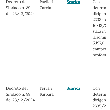
Decreto del
Pagliarin
Scarica
Con
Sindaco n. 89
Carola
determin
del 23/12/2024
dirigenzi
2333 del
16/12/20
stata imp
la somma
5.197,01 p
compete
professio
Decreto del
Ferrari
Scarica
Con
Sindaco n. 88
Barbara
determin
del 23/12/2024
dirigenzi
2335/202