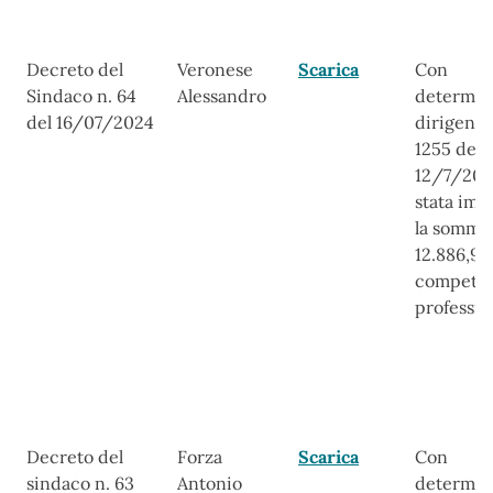
Decreto del
Veronese
Scarica
Con
Sindaco n. 64
Alessandro
determin
del 16/07/2024
dirigenzi
1255 del
12/7/202
stata imp
la somma
12.886,95
compete
professio
Decreto del
Forza
Scarica
Con
sindaco n. 63
Antonio
determin