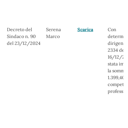
Decreto del
Serena
Scarica
Con
Sindaco n. 90
Marco
determin
del 23/12/2024
dirigenzi
2334 del
16/12/20
stata imp
la somma
1.399,40 
compete
professio