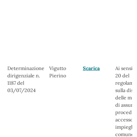
Determinazione
Vigutto
Scarica
Ai sensi de
dirigenziale n.
Pierino
20 del
1187 del
regolame
03/07/2024
sulla disc
delle mod
di assunz
procedur
accesso a
impieghi 
comune 