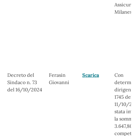
Assicurat
Milanese
Decreto del
Ferasin
Scarica
Con
Sindaco n. 73
Giovanni
determin
del 16/10/2024
dirigenzi
1745 del
11/10/20
stata imp
la somma
3.647,80 
compete