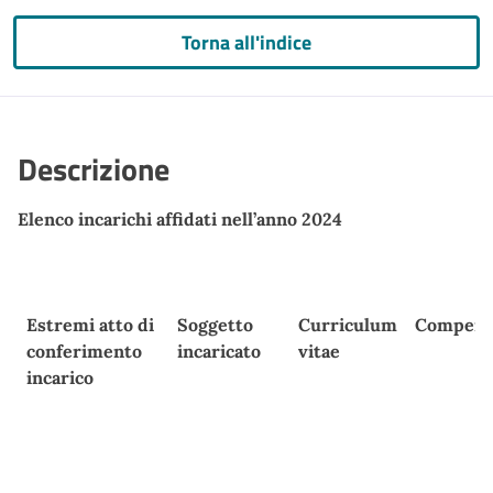
Torna all'indice
Descrizione
Elenco incarichi affidati nell’anno 2024
Estremi atto di
Soggetto
Curriculum
Compens
conferimento
incaricato
vitae
incarico