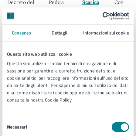
Decreto del
Pedoja
Scarica
Con
Sindaco n. 71
Michele
determin
del 27/09/2024
dirigenzi
1664/202
stata imp
Consenso
Dettagli
Informazioni sui cookie
la somma
3.918,24 
compete
Questo sito web utilizza i cookie
professio
Questo sito utilizza i cookie tecnici di navigazione e di
sessione per garantire la corretta fruizione del sito, e
cookie analitici per raccogliere informazioni sull'uso del sito
da parte degli utenti. Per saperne di più sull'utilizzo dei dati
e su come disabilitare i cookie oppure abilitarne solo alcuni,
consulta la nostra Cookie Policy.
Decreto del
Forza
Scarica
Con
sindaco n. 70
Antonio
determin
del 27/09/2024
dirigenzi
Selezione
1665/202
Necessari
del
stata imp
consenso