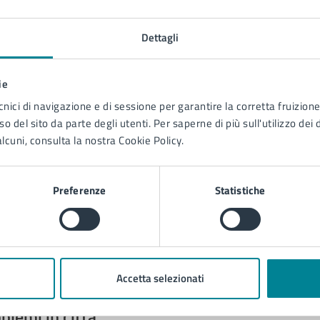
na?
Dettagli
1 stelle su 5
uta 2 stelle su 5
Valuta 3 stelle su 5
Valuta 4 stelle su 5
Valuta 5 stelle su 5
ie
cnici di navigazione e di sessione per garantire la corretta fruizione 
o del sito da parte degli utenti. Per saperne di più sull'utilizzo dei 
lcuni, consulta la nostra Cookie Policy.
tatta il comune
Preferenze
Statistiche
Leggi le domande frequenti
Richiedi assistenza
Prenota appuntamento
Accetta selezionati
blemi in città