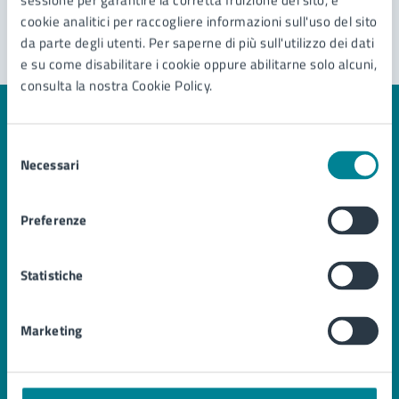
sessione per garantire la corretta fruizione del sito, e
Segnala disservizio
cookie analitici per raccogliere informazioni sull'uso del sito
da parte degli utenti. Per saperne di più sull'utilizzo dei dati
e su come disabilitare i cookie oppure abilitarne solo alcuni,
consulta la nostra Cookie Policy.
Selezione
Necessari
del
Comune di Jesolo
consenso
Preferenze
AMMINISTRAZIONE
Organi di governo
Statistiche
Aree amministrative
Uffici
Enti e fondazioni
Marketing
Politici
Personale amministrativo
Documenti e Dati