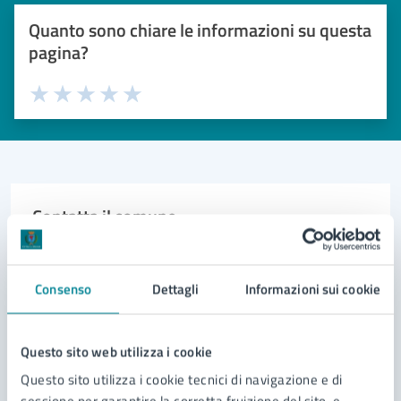
Quanto sono chiare le informazioni su questa
pagina?
Valuta 1 stelle su 5
Valuta 2 stelle su 5
Valuta 3 stelle su 5
Valuta 4 stelle su 5
Valuta 5 stelle su 5
Contatta il comune
Leggi le domande frequenti
Consenso
Dettagli
Informazioni sui cookie
Richiedi assistenza
Prenota appuntamento
Questo sito web utilizza i cookie
Problemi in città
Questo sito utilizza i cookie tecnici di navigazione e di