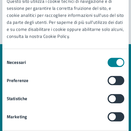
Questo sito utilizza i cookie tecnici di navigazione e di
Problemi in città
sessione per garantire la corretta fruizione del sito, e
cookie analitici per raccogliere informazioni sull'uso del sito
Segnala disservizio
da parte degli utenti. Per saperne di più sull'utilizzo dei dati
e su come disabilitare i cookie oppure abilitarne solo alcuni,
consulta la nostra Cookie Policy.
Selezione
Necessari
del
consenso
Comune di Jesolo
Preferenze
AMMINISTRAZIONE
Statistiche
Organi di governo
Aree amministrative
Marketing
Uffici
Enti e fondazioni