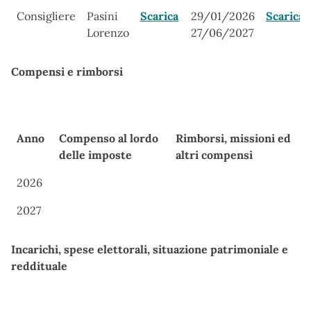
Carica
Nome
Atto di
Durata
Curricu
Consigliere
Pasini
Scarica
29/01/2026
Scarica
nomina
incarico
Lorenzo
27/06/2027
Compensi e rimborsi
Anno
Compenso al lordo
Rimborsi, missioni ed
delle imposte
altri compensi
Anno
Compenso al lordo
Rimborsi, missioni ed
2026
delle imposte
altri compensi
2027
Incarichi, spese elettorali, situazione patrimoniale e
reddituale