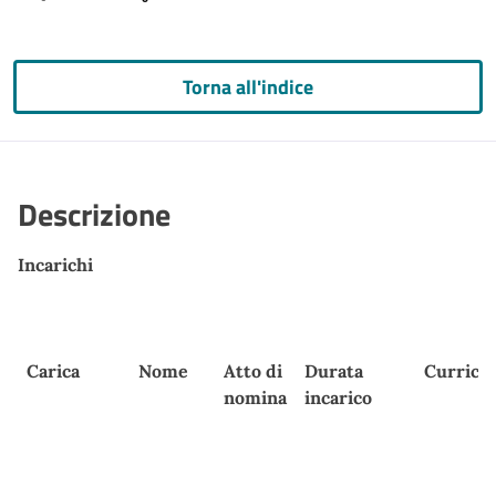
Torna all'indice
Descrizione
Incarichi
Carica
Nome
Atto di
Durata
Curricu
nomina
incarico