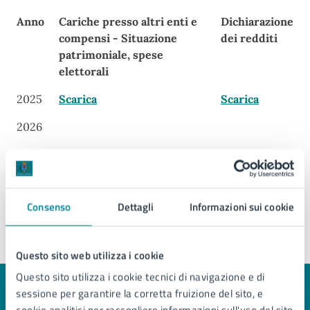
Anno
Cariche presso altri enti e
Dichiarazione
compensi - Situazione
dei redditi
patrimoniale, spese
elettorali
Anno
Cariche presso altri enti e
Dichiarazione
2025
Scarica
Scarica
compensi - Situazione
dei redditi
2026
patrimoniale, spese
elettorali
2027
Consenso
Dettagli
Informazioni sui cookie
Ultimo aggiornamento:
27/05/2026, 09:59
Questo sito web utilizza i cookie
Questo sito utilizza i cookie tecnici di navigazione e di
sessione per garantire la corretta fruizione del sito, e
Quanto sono chiare le informazioni su questa