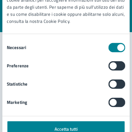
cookie analitici per raccogliere informazioni sull'uso del sito
pagina?
da parte degli utenti. Per saperne di più sull'utilizzo dei dati
e su come disabilitare i cookie oppure abilitarne solo alcuni,
consulta la nostra Cookie Policy.
Valuta 1 stelle su 5
Valuta 2 stelle su 5
Valuta 3 stelle su 5
Valuta 4 stelle su 5
Valuta 5 stelle su 5
Selezione
Necessari
del
consenso
Contatta il comune
Preferenze
Leggi le domande frequenti
Richiedi assistenza
Statistiche
Prenota appuntamento
Marketing
Problemi in città
Segnala disservizio
Accetta tutti