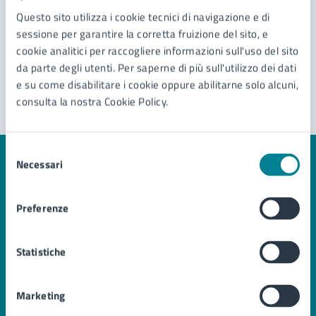
Prenota appuntamento
Questo sito utilizza i cookie tecnici di navigazione e di
sessione per garantire la corretta fruizione del sito, e
Problemi in città
cookie analitici per raccogliere informazioni sull'uso del sito
da parte degli utenti. Per saperne di più sull'utilizzo dei dati
Segnala disservizio
e su come disabilitare i cookie oppure abilitarne solo alcuni,
consulta la nostra Cookie Policy.
Selezione
Necessari
del
consenso
Preferenze
Comune di Jesolo
Statistiche
AMMINISTRAZIONE
Organi di governo
Aree amministrative
Marketing
Uffici