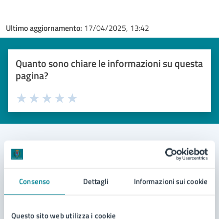
Ultimo aggiornamento:
17/04/2025, 13:42
Quanto sono chiare le informazioni su questa
pagina?
Valuta 1 stelle su 5
Valuta 2 stelle su 5
Valuta 3 stelle su 5
Valuta 4 stelle su 5
Valuta 5 stelle su 5
Contatta il comune
Consenso
Dettagli
Informazioni sui cookie
Leggi le domande frequenti
Richiedi assistenza
Questo sito web utilizza i cookie