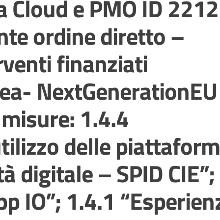
ica Cloud e PMO ID 2212
te ordine diretto –
rventi finanziati
pea- NextGenerationEU
misure: 1.4.4
tilizzo delle piattafor
tà digitale – SPID CIE”;
pp IO”; 1.4.1 “Esperien