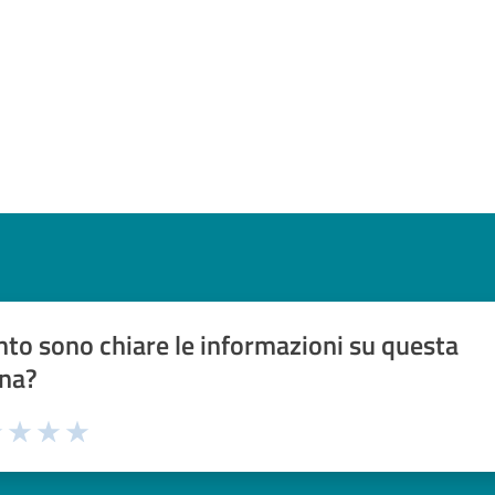
to sono chiare le informazioni su questa
na?
1 stelle su 5
uta 2 stelle su 5
Valuta 3 stelle su 5
Valuta 4 stelle su 5
Valuta 5 stelle su 5