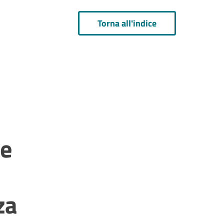
Torna all'indice
me
za