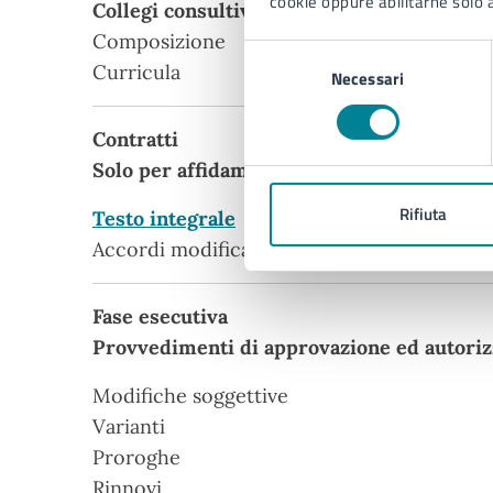
cookie oppure abilitarne solo a
Collegi consultivi tecnici
Composizione
Selezione
Curricula
Necessari
del
consenso
Contratti
Solo per affidamenti sopra soglia o finanzi
Rifiuta
Testo integrale
Accordi modificativi o interpretativi
Fase esecutiva
Provvedimenti di approvazione ed autoriz
Modifiche soggettive
Varianti
Proroghe
Rinnovi