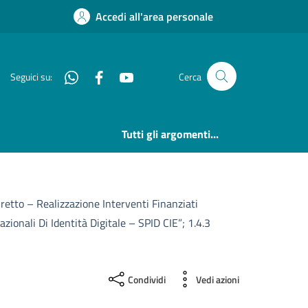
Accedi all'area personale
Whatsapp
Facebook
YouTube
Seguici su:
Cerca
Tutti gli argomenti...
etto – Realizzazione Interventi Finanziati
onali Di Identità Digitale – SPID CIE”; 1.4.3
Condividi
Vedi azioni