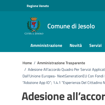
Vai ai contenuti
Vai al footer
Regione Veneto
Comune di Jesolo
Amministrazione
Novità
Servizi
Home
/
Amministrazione Trasparente
/
Adesione All’accordo Quadro Per Servizi Applica
Dall’Unione Europea- NextGenerationEU Con Fondi PNR
“Adozione App IO”; 1.4.1 “Esperienza Del Cittadino Ne
Adesione all’acco