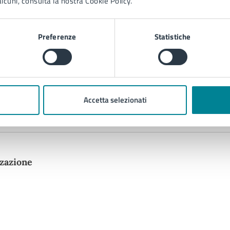
lcuni, consulta la nostra Cookie Policy.
Preferenze
Statistiche
ati da PNRR e da fondi strutturali
Accetta selezionati
zazione