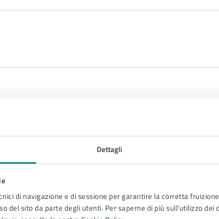
schile e femminile (al momento della presentazione 
Dettagli
rsonale maschile e femminile (entro sei mesi dalla con
elativa all’assolvimento degli obblighi, eventuali sanz
ie
cnici di navigazione e di sessione per garantire la corretta fruizione 
o del sito da parte degli utenti. Per saperne di più sull'utilizzo dei 