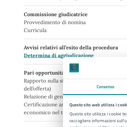
Commissione giudicatrice
Provvedimento di nomina
Curricula
Avvisi relativi all’esito della procedura
Determina di aggiudicazione
Pari opportunità e inclusione lavorativa
Rapporto sulla situazione del personale ma
Consenso
dell’offerta)
Relazione di genere sulla situazione del pe
Certificazione art. 17 l. 12/03/1999, n. 68 r
Questo sito web utilizza i cook
economico nel triennio antecedente
Questo sito utilizza i cookie te
raccogliere informazioni sull'us